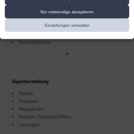
Reiseapotheke
Schmerzen
Nur notwendige akzeptieren
Schwangerschaft
Einstellungen verwalten
Sport
Zahngesundheit
Polymedikation
Eigenherstellung
Salben
Tinkturen
Rezepturen
Kapseln/Tabletten/Pillen
Lösungen