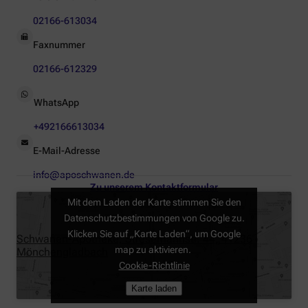
02166-613034
Faxnummer
02166-612329
WhatsApp
+492166613034
E-Mail-Adresse
info@aposchwanen.de
Zu unserem Kontaktformular
Mit dem Laden der Karte stimmen Sie den
Datenschutzbestimmungen von Google zu.
Klicken Sie auf „Karte Laden“, um Google
Schwanen-Apotheke, Stresemannstr. 44, 41236
map zu aktivieren.
Mönchengladbach
Cookie-Richtlinie
Karte laden