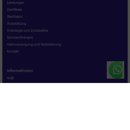
Leistungen
Zertifikate
Sterillabor
Ausstattung
Onkologie und Zytostatika
Schmerztherapie
Heimversorgung und Verblisterung
Kontakt
Informationen
AGB
Datenschutz
Impressum
Barrierefreiheitserklärung
Wir legen großen Wert auf den Schutz Ihrer persönlichen Daten und
garantieren die sichere Übertragung durch eine SSL-
Verschlüsselung.