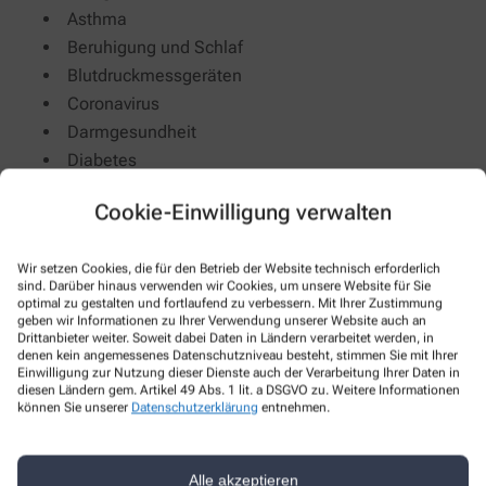
Asthma
Beruhigung und Schlaf
Blutdruckmessgeräten
Coronavirus
Darmgesundheit
Diabetes
Erweiterte Medikationsberatung
Cookie-Einwilligung verwalten
Herz-Kreislauf & Gefäße
Individuelle Rezepturen
Wir setzen Cookies, die für den Betrieb der Website technisch erforderlich
Kosmetik
sind. Darüber hinaus verwenden wir Cookies, um unsere Website für Sie
Kosmetik und Hautpflege
optimal zu gestalten und fortlaufend zu verbessern. Mit Ihrer Zustimmung
geben wir Informationen zu Ihrer Verwendung unserer Website auch an
Medizinische Hautpflege
Drittanbieter weiter. Soweit dabei Daten in Ländern verarbeitet werden, in
Mikronährstoffe
denen kein angemessenes Datenschutzniveau besteht, stimmen Sie mit Ihrer
Einwilligung zur Nutzung dieser Dienste auch der Verarbeitung Ihrer Daten in
Muskeln & Gelenke
diesen Ländern gem. Artikel 49 Abs. 1 lit. a DSGVO zu. Weitere Informationen
können Sie unserer
Datenschutzerklärung
entnehmen.
Niere, Blase & Prostata
Osteoporose
Phytotherapie
Alle akzeptieren